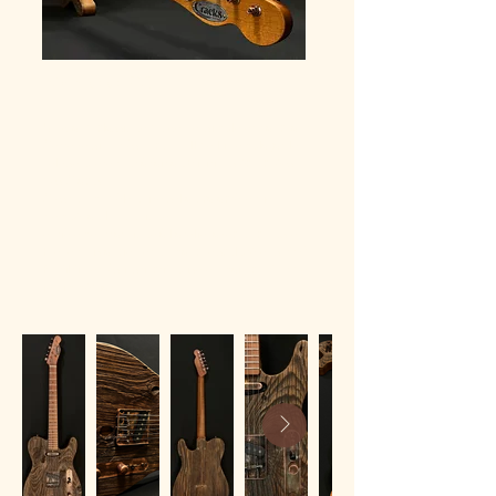
Modèle R5
Un grand classique du genre, simple et tranchant
Cette version très rock'n'roll de l'irremplaçable
Tele se prête tout à fait aux finitions écorchées
des Cracks.
C'est un modèle universel au caractère bien
trempé, au look unique;
entièrement fabriqué à l'atelier avec un corps en
Frêne/bois ancien et un manche sculpté en soft V.
Profil fin et rès instinctif, prise en main confort de
jeu immédiat.