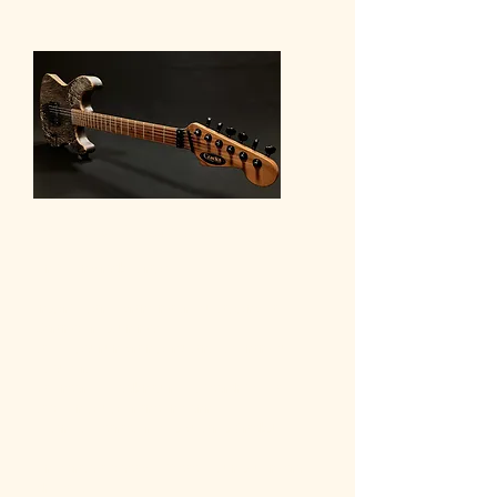
Modèle Scrambler
Un feeling rock et rapide
Inspirée par le grand maitre du tapping, la
Scrambler est un modèle
taillée pour un grain percutant et dynamique
et ouvert.
Là encore, le look naturel et écorché de la
table en peuplier ancien donne
le ton et le caractère des guitares Cracks!
Un vibrato à blocage efficace et un seul micro
chevalet.