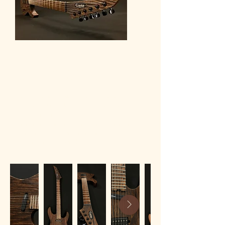
Modèle Express
Le modèle Express reprend tous les codes des
années 80, taillé pour les jeux rapides et
costauds.
Une superstrat tournée vers des sonorités
puissantes, une silhouette aux lignes fines
qui a sû traverser les époques.
Un manche confort de profil fin, légèrement
asymétrique, et bien sûr un corps plaqué de
bois ancien façon Cracks.