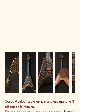
Version Cracks de la célèbre Flying V
La table en pin ancien naturel combinée à la
silouhette incisive de la V sont parfaitement
assortis. Brut et sans concession!
Un beau mélange de tons naturel avec
l'arrière acajou et l'accastillage cuivré patiné.
Corps Acajou, table en pin ancien, manche 3
pièces collé Acajou.