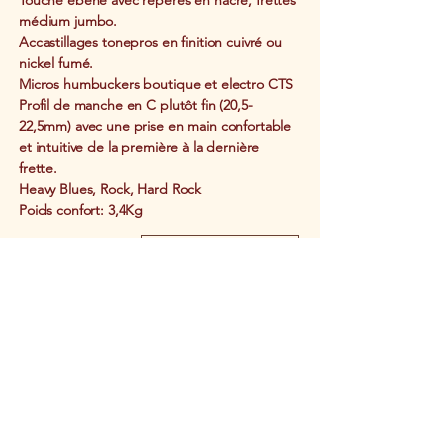
Touche ébène avec repères en nacre, frettes
médium jumbo.
Accastillages tonepros en finition cuivré ou
nickel fumé.
Micros humbuckers boutique et electro CTS
Profil de manche en C plutôt fin (20,5-
22,5mm) avec une prise en main confortable
et intuitive de la première à la dernière
frette.
Heavy Blues, Rock, Hard Rock
Poids confort: 3,4Kg
Retrouvez les
INFOS ET STOCKS
specs détaillées
en fonction du
modèle en stock